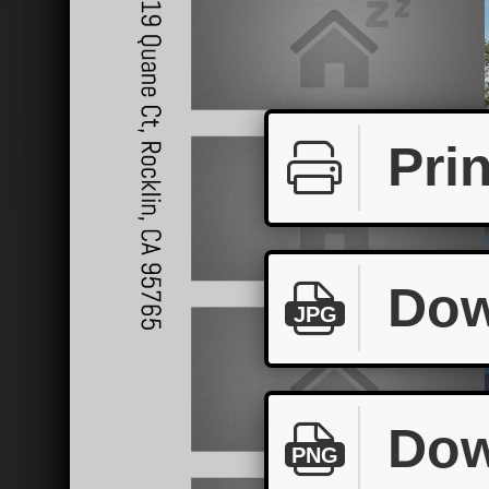
Prin
Dow
JPG
Dow
PNG