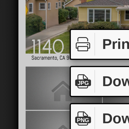
Prin
Dow
JPG
Dow
PNG