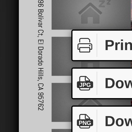
Prin
Dow
JPG
Dow
PNG