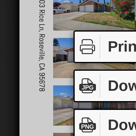
Prin
Dow
JPG
Dow
PNG