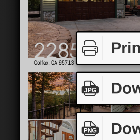
Prin
Dow
JPG
Dow
PNG